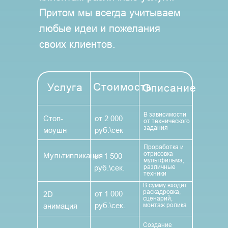
Притом мы всегда учитываем
любые идеи и пожелания
своих клиентов.
Стоимость
Услуга
Описание
В зависимости
Стоп-
от 2 000
от технического
задания
моушн
руб.\сек
Проработка и
отрисовка
Мультипликация
от 1 500
мультфильма,
различные
руб.\сек.
техники
В сумму входит
раскадровка,
от 1 000
2D
сценарий,
руб.\сек.
монтаж ролика
анимация
Создание