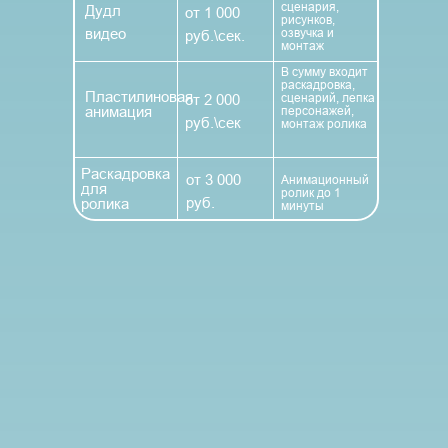
сценария,
Дудл
от 1 000
рисунков,
видео
озвучка и
руб.\сек.
монтаж
В сумму входит
раскадровка,
Пластилиновая
сценарий, лепка
от 2 000
анимация
персонажей,
руб.\сек
монтаж ролика
Раскадровка
от 3 000
Анимационный
для
ролик до 1
руб.
ролика
минуты